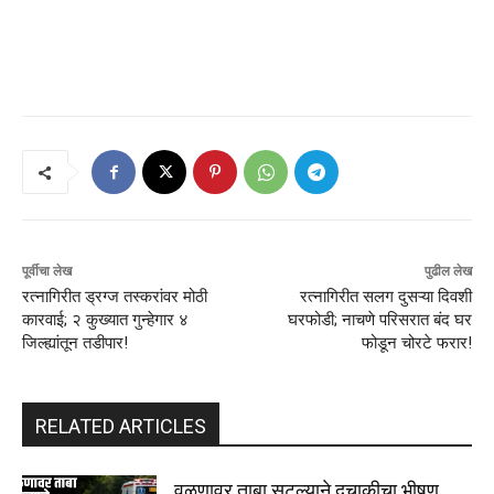
पूर्वीचा लेख
पुढील लेख
रत्नागिरीत ड्रग्ज तस्करांवर मोठी
रत्नागिरीत सलग दुसऱ्या दिवशी
कारवाई; २ कुख्यात गुन्हेगार ४
घरफोडी; नाचणे परिसरात बंद घर
जिल्ह्यांतून तडीपार!
फोडून चोरटे फरार!
RELATED ARTICLES
वळणावर ताबा सुटल्याने दुचाकीचा भीषण