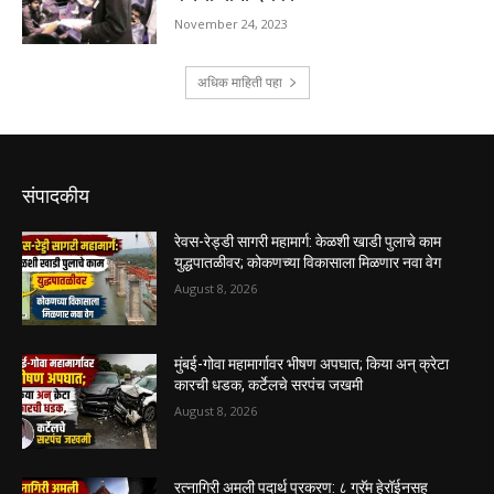
संपादकीय
रेवस-रेड्डी सागरी महामार्ग: केळशी खाडी पुलाचे काम
युद्धपातळीवर; कोकणच्या विकासाला मिळणार नवा वेग
August 8, 2026
मुंबई-गोवा महामार्गावर भीषण अपघात; किया अन् क्रेटा
कारची धडक, कर्टेलचे सरपंच जखमी
August 8, 2026
रत्नागिरी अमली पदार्थ प्रकरण: ८ ग्रॅम हेरॉईनसह