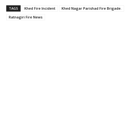
TAGS
Khed Fire Incident
Khed Nagar Parishad Fire Brigade.
Ratnagiri Fire News