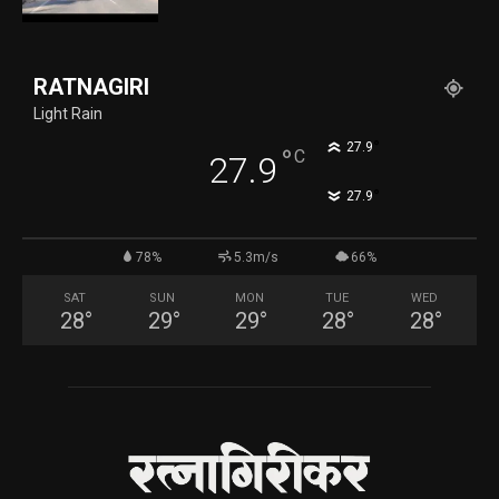
RATNAGIRI
Light Rain
°
27.9
°
C
27.9
°
27.9
78%
5.3m/s
66%
SAT
SUN
MON
TUE
WED
28
°
29
°
29
°
28
°
28
°