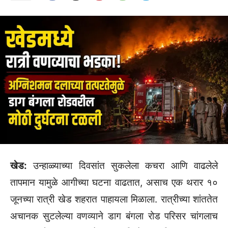
खेड:
उन्हाळ्याच्या दिवसांत सुकलेला कचरा आणि वाढलेले
तापमान यामुळे आगीच्या घटना वाढतात, असाच एक थरार १०
जूनच्या रात्री खेड शहरात पाहायला मिळाला. रात्रीच्या शांततेत
अचानक सुटलेल्या वणव्याने डाग बंगला रोड परिसर चांगलाच