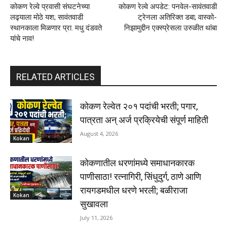
कोकण रेल्वे प्रवासी संघटनेच्या
कोकण रेल्वे अपडेट: पनवेल-सावंतवाडी
लढ्याला मोठे यश; सावंतवाडी
ट्रेनला अतिरिक्त डबा; वास्को-
स्थानकाला मिळणार प्रा. मधु दंडवते
निझामुद्दीन एक्स्प्रेसला उरुळीत थांबा
यांचे नाव!
RELATED ARTICLES
कोकण रेल्वेत २०१ पदांची भरती; पगार,
पात्रता अन् अर्ज प्रक्रियेची संपूर्ण माहिती
August 4, 2026
Kokan
कोकणातील धरणांमध्ये समाधानकारक
पाणीसाठा! रत्नागिरी, सिंधुदुर्ग, ठाणे आणि
रायगडमधील धरणे भरली; बळीराजा
Kokan
सुखावला
July 11, 2026