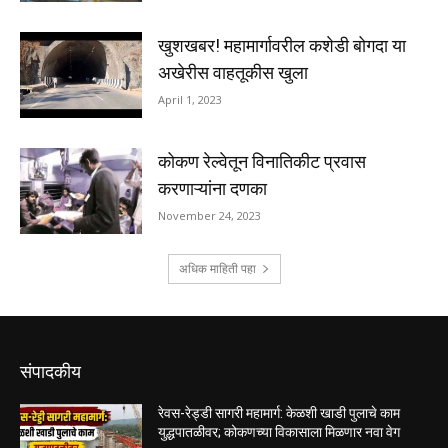
संपादकीय
रेवस-रेड्डी सागरी महामार्ग: केळशी खाडी पुलाचे काम
युद्धपातळीवर; कोकणच्या विकासाला मिळणार नवा वेग