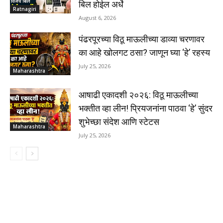
बिल होईल अर्धे
Ratnagiri
August 6, 2026
पंढरपूरच्या विठू माऊलीच्या डाव्या चरणावर
का आहे खोलगट ठसा? जाणून घ्या ‘हे’ रहस्य
July 25, 2026
Maharashtra
आषाढी एकादशी २०२६: विठू माऊलीच्या
भक्तीत व्हा लीन! प्रियजनांना पाठवा ‘हे’ सुंदर
शुभेच्छा संदेश आणि स्टेटस
Maharashtra
July 25, 2026