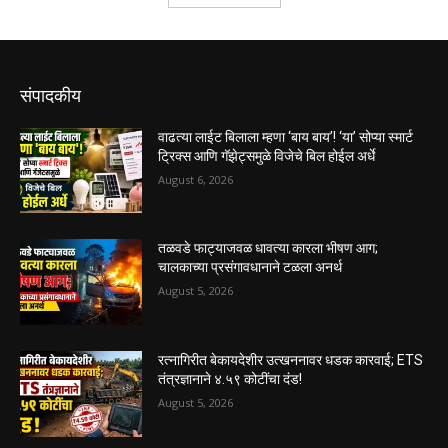
संपादकीय
वाढत्या लाईट बिलाला म्हणा ‘बाय बाय’! ‘या’ सोप्या स्मार्ट
ट्रिक्स आणि गॅझेट्समुळे विजेचे बिल होईल अर्धे
August 6, 2026
तळवडे फाट्याजवळ धावत्या कारला भीषण आग;
चालकाच्या प्रसंगावधानाने टळला अनर्थ
August 5, 2026
रत्नागिरीत बेकायदेशीर उत्खननावर धडक कारवाई; ETS
तंत्रज्ञानाने ४.५९ कोटींचा दंड!
August 5, 2026