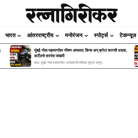
भारत
आंतरराष्ट्रीय
मनोरंजन
स्पोर्ट्स
टेकन्यूज
;
मुंबई-गोवा महामार्गावर भीषण अपघात; किया अन् क्रेटा कारची धडक,
कर्टेलचे सरपंच जखमी
खेड: मुंबई-गोवा महामार्गावर अपघातांची मालिका सुरूच असून...