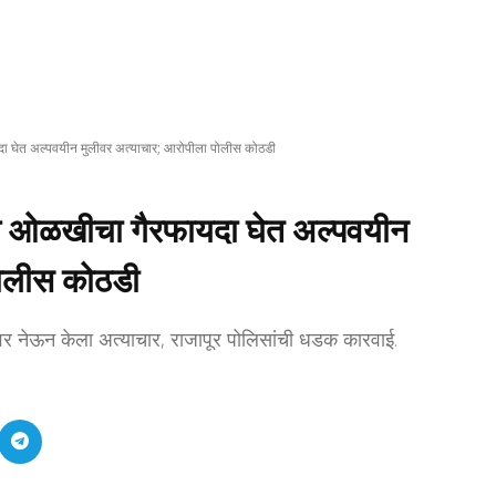
दा घेत अल्पवयीन मुलीवर अत्याचार; आरोपीला पोलीस कोठडी
ील ओळखीचा गैरफायदा घेत अल्पवयीन
पोलीस कोठडी
नेऊन केला अत्याचार, राजापूर पोलिसांची धडक कारवाई.