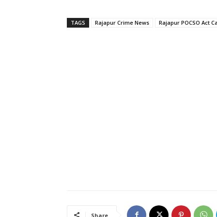
TAGS
Rajapur Crime News
Rajapur POCSO Act C
Share