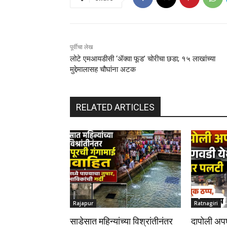
पूर्वीचा लेख
लोटे एमआयडीसी ‘ॲक्वा फूड’ चोरीचा छडा; १५ लाखांच्या
मुद्देमालासह चौघांना अटक
RELATED ARTICLES
Rajapur
Ratnagiri
साडेसात महिन्यांच्या विश्रांतीनंतर
दापोली अप