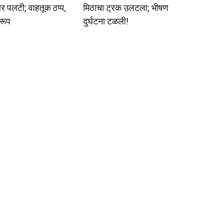
लर पलटी; वाहतूक ठप्प,
मिठाचा ट्रक उलटला; भीषण
रूप
दुर्घटना टळली!