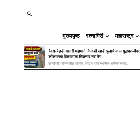
मुख्यपृष्ठ
रत्नागिरी
महाराष्ट्र
रेवस-रेड्डी सागरी महामार्ग: केळशी खाडी पुलाचे काम युद्धपातळीवर
कोकणच्या विकासाला मिळणार नवा वेग
रत्नागिरी: कोकणातील वाहतूक, पर्यटन आणि स्थानिक अर्थव्यवस्थेला...