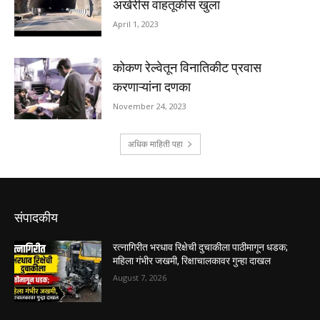
संपादकीय
रत्नागिरीत भरधाव रिक्षेची दुचाकीला पाठीमागून धडक;
महिला गंभीर जखमी, रिक्षाचालकावर गुन्हा दाखल
August 7, 2026