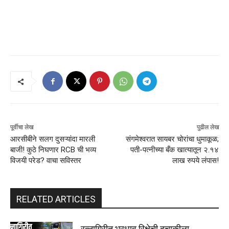
पूर्वीचा लेख
पुढील लेख
आरसीबीने सलग दुसऱ्यांदा मारली
संगमेश्वरात सायबर चोरांचा धुमाकूळ;
बाजी! कुठे निघणार RCB ची भव्य
पती-पत्नीच्या बँक खात्यातून २.१४
विजयी परेड? वाचा सविस्तर
लाख रुपये लंपास!
RELATED ARTICLES
रत्नागिरीत भरधाव रिक्षेची दुचाकीला