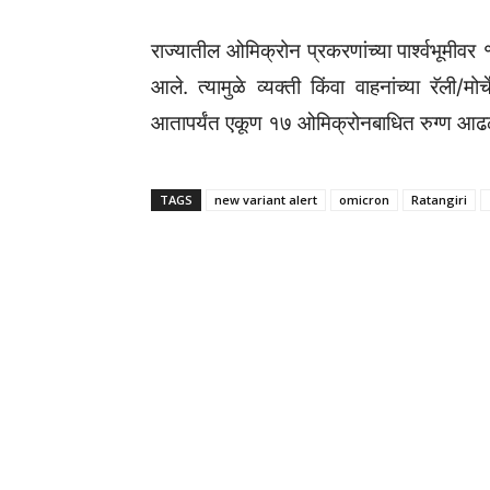
राज्यातील ओमिक्रोन प्रकरणांच्या पार्श्वभूम
आले. त्यामुळे व्यक्ती किंवा वाहनांच्या रॅली/
आतापर्यंत एकूण १७ ओमिक्रोनबाधित रुग्ण आढ
TAGS
new variant alert
omicron
Ratangiri