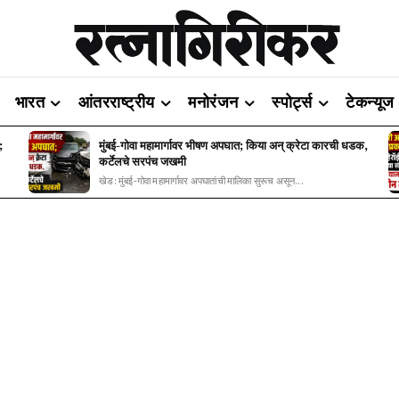
भारत
आंतरराष्ट्रीय
मनोरंजन
स्पोर्ट्स
टेकन्यूज
;
मुंबई-गोवा महामार्गावर भीषण अपघात; किया अन् क्रेटा कारची धडक,
कर्टेलचे सरपंच जखमी
खेड: मुंबई-गोवा महामार्गावर अपघातांची मालिका सुरूच असून...