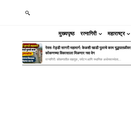
मुख्यपृष्ठ
रत्नागिरी
महाराष्ट्र
रेवस-रेड्डी सागरी महामार्ग: केळशी खाडी पुलाचे काम युद्धपातळीवर
कोकणच्या विकासाला मिळणार नवा वेग
रत्नागिरी: कोकणातील वाहतूक, पर्यटन आणि स्थानिक अर्थव्यवस्थेला...