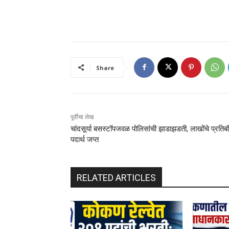
Share
पूर्वीचा लेख
चांदसूर्या बसस्टॉपजवळ पोलिसांची झाडाझडती, लाखोंचे प्रतिब
पदार्थ जप्त
RELATED ARTICLES