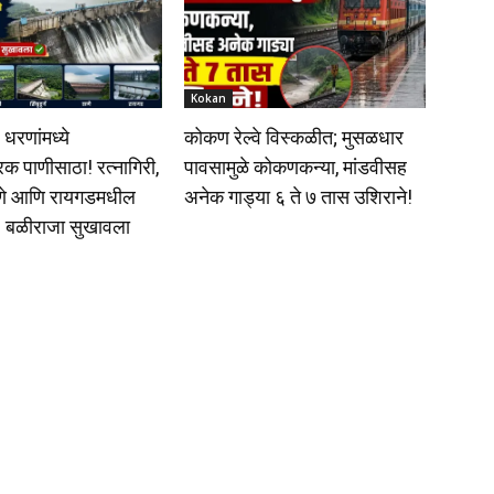
Kokan
रणांमध्ये
कोकण रेल्वे विस्कळीत; मुसळधार
 पाणीसाठा! रत्नागिरी,
पावसामुळे कोकणकन्या, मांडवीसह
 ठाणे आणि रायगडमधील
अनेक गाड्या ६ ते ७ तास उशिराने!
; बळीराजा सुखावला