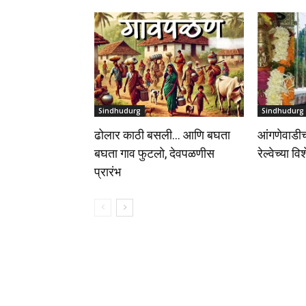
Sindhudurg
Sindhudurg
ढोलार काठी बसली… आणि बघता
आंगणेवाडीच
बघता गाव फुटलो, देवपळणीस
रेल्वेच्या वि
प्रारंभ