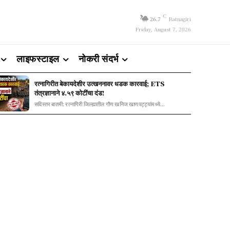
C
26.7
Ratnagiri
Friday, August 7, 2026
लाइफस्टाइल
नोकरी संदर्भ
रत्नागिरीत बेकायदेशीर उत्खननावर धडक कारवाई; ETS
तंत्रज्ञानाने ४.५९ कोटींचा दंड!
सविस्तर बातमी: रत्नागिरी जिल्ह्यातील गौण खनिज खाणपट्ट्यांमध्ये...