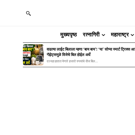
मुख्यपृष्ठ
रत्नागिरी
महाराष्ट्र
वाढत्या लाईट बिलाला म्हणा ‘बाय बाय’! ‘या’ सोप्या स्मार्ट ट्रिक्स 
गॅझेट्समुळे विजेचे बिल होईल अर्धे
दरमहा हातात येणारे हजारो रुपयांचे वीज बिल...