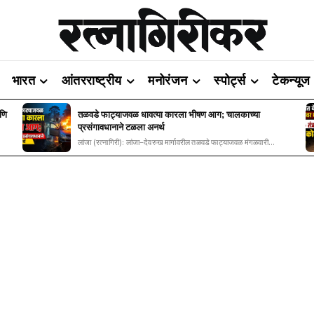
भारत
आंतरराष्ट्रीय
मनोरंजन
स्पोर्ट्स
टेकन्यूज
आणि
तळवडे फाट्याजवळ धावत्या कारला भीषण आग; चालकाच्या
प्रसंगावधानाने टळला अनर्थ
लांजा (रत्नागिरी): लांजा–देवरुख मार्गावरील तळवडे फाट्याजवळ मंगळवारी...