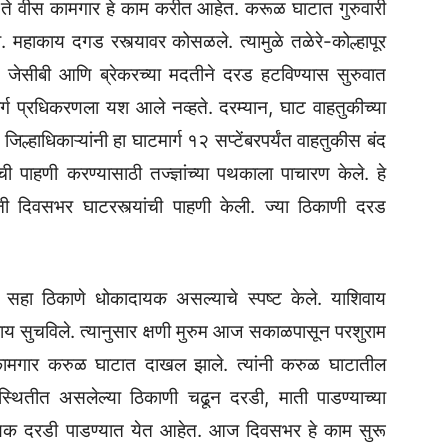
 ते वीस कामगार हे काम करीत आहेत. करूळ घाटात गुरुवारी
हाकाय दगड रस्त्यावर कोसळले. त्यामुळे तळेरे-कोल्हापूर
ोन जेसीबी आणि ब्रेकरच्या मदतीने दरड हटविण्यास सुरुवात
र्ग प्रधिकरणला यश आले नव्हते. दरम्यान, घाट वाहतुकीच्या
िल्हाधिकाऱ्यांनी हा घाटमार्ग १२ सप्टेंबरपर्यंत वाहतुकीस बंद
ाची पाहणी करण्यासाठी तज्ज्ञांच्या पथकाला पाचारण केले. हे
ी दिवसभर घाटरस्त्यांची पाहणी केली. ज्या ठिकाणी दरड
ांतील सहा ठिकाणे धोकादायक असल्याचे स्पष्ट केले. याशिवाय
य सुचविले. त्यानुसार क्षणी मुरुम आज सकाळपासून परशुराम
कामगार करुळ घाटात दाखल झाले. त्यांनी करुळ घाटातील
्थितीत असलेल्या ठिकाणी चढून दरडी, माती पाडण्याच्या
दायक दरडी पाडण्यात येत आहेत. आज दिवसभर हे काम सुरू