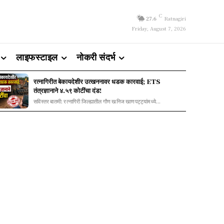
C
27.6
Ratnagiri
Friday, August 7, 2026
लाइफस्टाइल
नोकरी संदर्भ
रत्नागिरीत बेकायदेशीर उत्खननावर धडक कारवाई; ETS
तंत्रज्ञानाने ४.५९ कोटींचा दंड!
सविस्तर बातमी: रत्नागिरी जिल्ह्यातील गौण खनिज खाणपट्ट्यांमध्ये...