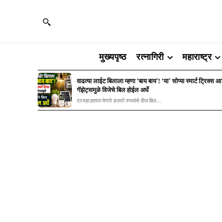
मुख्यपृष्ठ
रत्नागिरी
महाराष्ट्र
वाढत्या लाईट बिलाला म्हणा ‘बाय बाय’! ‘या’ सोप्या स्मार्ट ट्रिक्स 
गॅझेट्समुळे विजेचे बिल होईल अर्धे
दरमहा हातात येणारे हजारो रुपयांचे वीज बिल...