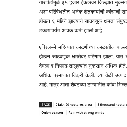
गारपिटीमुळे ३५ हजार हेक्टरवर जिल्ह्यात नुकस
अशा परिस्थितीत अनेक शेतकऱ्यांची कांद्याची 
होऊन ६ महिने झाल्याने साठवणूक क्षमता संपुष्
टक्क्यांपर्यंत आवक कमी झाली आहे.
एप्रिल-मे महिन्यात काढणीच्या काळातील पाऊ
होऊन साठवणूक क्षमतेवर परिणाम झाला. यात सट
देवळा व निफाड तालुक्यांत नुकसान अधिक होते. त
अधिक प्रमाणात विक्री केली. त्या वेळी उत्प
आहे. मात्र आता शेवटच्या टप्प्यातील कांदा शि
TAGS
2 lakh 20 hectares area
5 thousand hectar
Onion season
Rain with strong winds