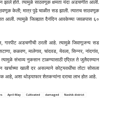
ान झाले होते. त्यामुळे साठवणूक क्षमता यंदा अडचणीत आली.
साठवणूक केली; मात्र पुढे चाळीत सड झाली. त्यातच साठवणूक
टात आली. त्यामुळे जिल्ह्यात दैनंदिन आवकेच्या जवळपास ६०
स, गारपीट अडचणीची ठरली आहे. त्यामुळे जिवाणूजन्य सड
ाणा, कळवण, मालेगाव, चांदवड, येवला, सिन्नर, नांदगांव,
्यामुळे संभाव्य नुकसान टाळण्यासाठी एप्रिल ते जुलैदरम्यान
ादन खर्चाच्या खाली दर असल्याने कोट्यवधींचा तोटा सोसला
ल्लक आहे, अशा थोड्याफार शेतकऱ्यांना दराचा लाभ होत आहे.
es
April-May
Cultivated
damaged
Nashik district