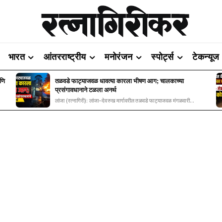
भारत
आंतरराष्ट्रीय
मनोरंजन
स्पोर्ट्स
टेकन्यूज
आणि
तळवडे फाट्याजवळ धावत्या कारला भीषण आग; चालकाच्या
प्रसंगावधानाने टळला अनर्थ
लांजा (रत्नागिरी): लांजा–देवरुख मार्गावरील तळवडे फाट्याजवळ मंगळवारी...