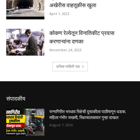
संपादकीय
रत्नागिरीत भरधाव रिक्षेची दुचाकीला पाठीमागून धडक;
महिला गंभीर जखमी, रिक्षाचालकावर गुन्हा दाखल
August 7, 2026