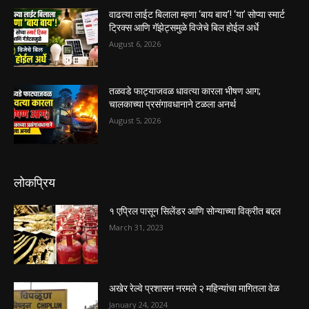
वाढत्या लाईट बिलाला म्हणा ‘बाय बाय’! ‘या’ सोप्या स्मार्ट
ट्रिक्स आणि गॅझेट्समुळे विजेचे बिल होईल अर्धे
August 6, 2026
तळवडे फाट्याजवळ धावत्या कारला भीषण आग;
चालकाच्या प्रसंगावधानाने टळला अनर्थ
August 5, 2026
लोकप्रिय
१ एप्रिल पासून सिलेंडर आणि सोन्याच्या विक्रीत बद्दल
March 31, 2023
अखेर रेल्वे प्रशासन नरमले २ महिन्यांचा मागितला वेळ
January 24, 2024