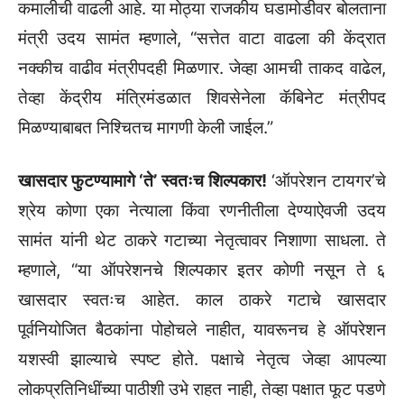
कमालीची वाढली आहे. या मोठ्या राजकीय घडामोडीवर बोलताना
मंत्री उदय सामंत म्हणाले, “सत्तेत वाटा वाढला की केंद्रात
नक्कीच वाढीव मंत्रीपदही मिळणार. जेव्हा आमची ताकद वाढेल,
तेव्हा केंद्रीय मंत्रिमंडळात शिवसेनेला कॅबिनेट मंत्रीपद
मिळण्याबाबत निश्चितच मागणी केली जाईल.”
खासदार फुटण्यामागे ‘ते’ स्वतःच शिल्पकार!
‘ऑपरेशन टायगर’चे
श्रेय कोणा एका नेत्याला किंवा रणनीतीला देण्याऐवजी उदय
सामंत यांनी थेट ठाकरे गटाच्या नेतृत्वावर निशाणा साधला. ते
म्हणाले, “या ऑपरेशनचे शिल्पकार इतर कोणी नसून ते ६
खासदार स्वतःच आहेत. काल ठाकरे गटाचे खासदार
पूर्वनियोजित बैठकांना पोहोचले नाहीत, यावरूनच हे ऑपरेशन
यशस्वी झाल्याचे स्पष्ट होते. पक्षाचे नेतृत्व जेव्हा आपल्या
लोकप्रतिनिधींच्या पाठीशी उभे राहत नाही, तेव्हा पक्षात फूट पडणे