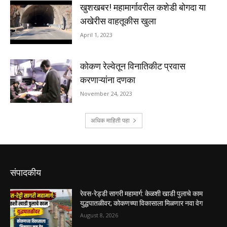
संपादकीय
रेवस-रेड्डी सागरी महामार्ग: केळशी खाडी पुलाचे काम
युद्धपातळीवर; कोकणच्या विकासाला मिळणार नवा वेग
August 8, 2026