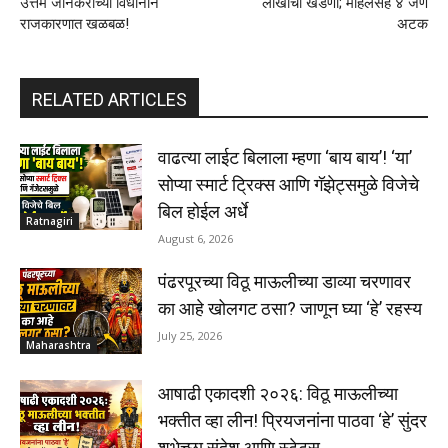
उत्तम जानकरांच्या विधानाने
लाखांची खंडणी; महिलेसह ४ जण
राजकारणात खळबळ!
अटक
RELATED ARTICLES
वाढत्या लाईट बिलाला म्हणा ‘बाय बाय’! ‘या’
सोप्या स्मार्ट ट्रिक्स आणि गॅझेट्समुळे विजेचे
बिल होईल अर्धे
Ratnagiri
August 6, 2026
पंढरपूरच्या विठू माऊलीच्या डाव्या चरणावर
का आहे खोलगट ठसा? जाणून घ्या ‘हे’ रहस्य
July 25, 2026
Maharashtra
आषाढी एकादशी २०२६: विठू माऊलीच्या
भक्तीत व्हा लीन! प्रियजनांना पाठवा ‘हे’ सुंदर
शुभेच्छा संदेश आणि स्टेटस