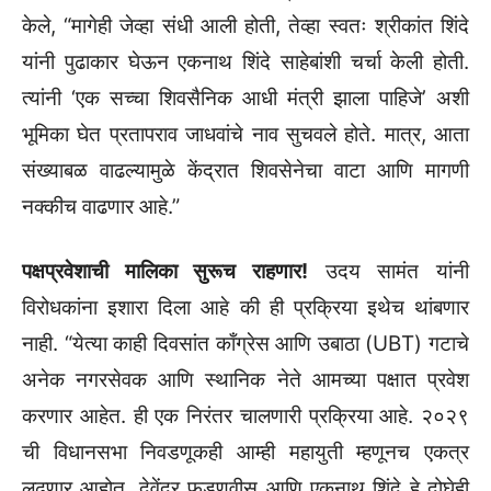
केले, “मागेही जेव्हा संधी आली होती, तेव्हा स्वतः श्रीकांत शिंदे
यांनी पुढाकार घेऊन एकनाथ शिंदे साहेबांशी चर्चा केली होती.
त्यांनी ‘एक सच्चा शिवसैनिक आधी मंत्री झाला पाहिजे’ अशी
भूमिका घेत प्रतापराव जाधवांचे नाव सुचवले होते. मात्र, आता
संख्याबळ वाढल्यामुळे केंद्रात शिवसेनेचा वाटा आणि मागणी
नक्कीच वाढणार आहे.”
पक्षप्रवेशाची मालिका सुरूच राहणार!
उदय सामंत यांनी
विरोधकांना इशारा दिला आहे की ही प्रक्रिया इथेच थांबणार
नाही. “येत्या काही दिवसांत काँग्रेस आणि उबाठा (UBT) गटाचे
अनेक नगरसेवक आणि स्थानिक नेते आमच्या पक्षात प्रवेश
करणार आहेत. ही एक निरंतर चालणारी प्रक्रिया आहे. २०२९
ची विधानसभा निवडणूकही आम्ही महायुती म्हणूनच एकत्र
लढणार आहोत. देवेंद्र फडणवीस आणि एकनाथ शिंदे हे दोघेही