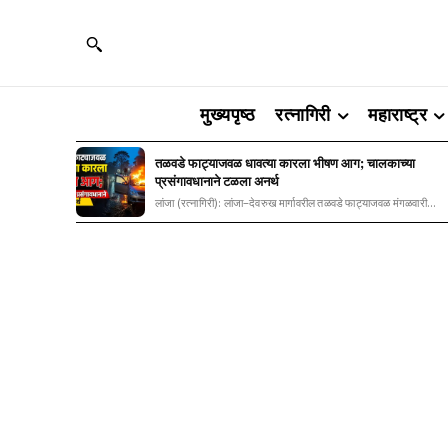
मुख्यपृष्ठ
रत्नागिरी
महाराष्ट्र
तळवडे फाट्याजवळ धावत्या कारला भीषण आग; चालकाच्या
प्रसंगावधानाने टळला अनर्थ
लांजा (रत्नागिरी): लांजा–देवरुख मार्गावरील तळवडे फाट्याजवळ मंगळवारी...