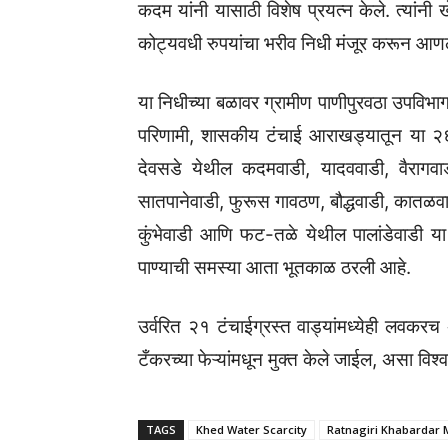
कदम यांनी यासाठी विशेष प्रयत्न केले. त्यां
कोट्यवधी रुपयांचा भरीव निधी मंजूर करून आणल
या निधीच्या बळावर ग्रामीण पाणीपुरवठा उपविभागा
परिणामी, शासकीय टंचाई आराखड्यातून या २६ 
देवसडे येथील कदमवाडी, यादववाडी, वैरागवा
सातपानेवाडी, फुरूस गावठण, बौद्धवाडी, कातळवाड
कुंभेवाडी आणि फट-तळे येथील पालांडेवाडी य
पाण्याची समस्या आता भूतकाळ ठरली आहे.
उर्वरित २१ टंचाईग्रस्त वाड्यांमध्येही लवकरच
टँकरच्या फेऱ्यांमधून मुक्त केले जाईल, असा विश्
TAGS
Khed Water Scarcity
Ratnagiri Khabardar 