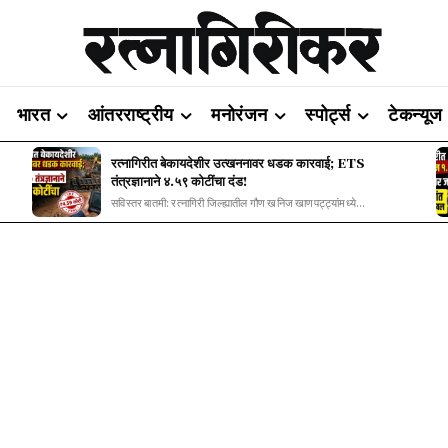
भारत
आंतरराष्ट्रीय
मनोरंजन
स्पोर्ट्स
टेकन्यूज
रत्नागिरीत बेकायदेशीर उत्खननावर धडक कारवाई; ETS
तंत्रज्ञानाने ४.५९ कोटींचा दंड!
सविस्तर बातमी: रत्नागिरी जिल्ह्यातील गौण खनिज खाणपट्ट्यांमध्ये...