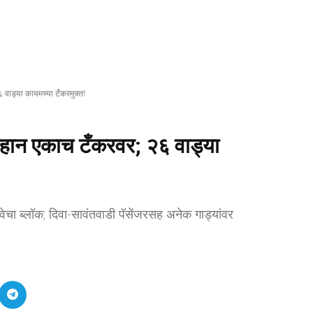
 वाड्या कायमच्या टँकरमुक्त!
 तहान एकाच टँकरवर; २६ वाड्या
ल्वेचा ब्लॉक; दिवा-सावंतवाडी पॅसेंजरसह अनेक गाड्यांवर