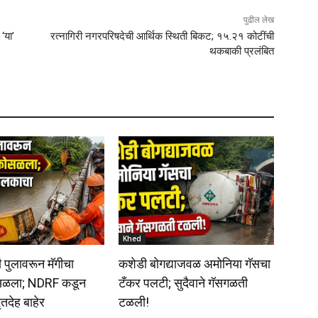
पुढील लेख
‘या’
रत्नागिरी नगरपरिषदेची आर्थिक स्थिती बिकट; १५.२१ कोटींची
थकबाकी प्रलंबित
Khed
 पुलावरून मॅगीचा
कशेडी बोगद्याजवळ अमोनिया गॅसचा
ोसळला; NDRF कडून
टँकर पलटी; सुदैवाने गॅसगळती
तदेह बाहेर
टळली!