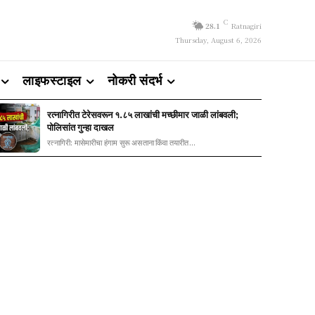
C
28.1
Ratnagiri
Thursday, August 6, 2026
लाइफस्टाइल
नोकरी संदर्भ
रत्नागिरीत टेरेसवरून १.८५ लाखांची मच्छीमार जाळी लांबवली;
पोलिसांत गुन्हा दाखल
रत्नागिरी: मासेमारीचा हंगाम सुरू असताना किंवा तयारीत...