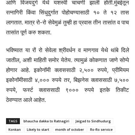
आणि विजयदुर्ग येथे यशस्वी चाचणी झाली होती.मुंबईतून
रत्नागिरी किंवा सिंधुदुर्गात पोहोचण्यासाठी १० ते १२ तास
लागतात. मात्र रो-रो सेवेमुळं तुम्ही हा प्रवास तीन तासांत व पाच
तासांत पूर्ण करु शकता.
भविष्यात या रों रो सेवेला श्रीवर्धन व माणगाव येथे थांबे दिले
जातील, अशी माहिती समोर येतेय. त्यामुळं कोकणात जाणे सोप्पे
होणार आहे. इकोनॉमी क्लाससाठी २,५०० रुपये, प्रीमियम
इकोनॉमीसाठी ४,००० रुपये तर, बिझनेस क्लाससाठी ७,५००
रुपये, फर्स्ट क्लाससाठी ९००० रुपये इतके तिकीट
ठेवण्यात आले आहेत.
TAGS
bhaucha dakka to Ratnagiri
Jaigad to Sindhudurg
Konkan
Likely to start
month of october
Ro-Ro service