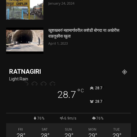
January 24, 2024
खुशखबर! महामार्गावरील कशेडी बोगदा या अखेरीस
वाहतूकीस खुला
April 1, 2023
RATNAGIRI
Light Rain
°
28.7
°
C
28.7
°
28.7
76%
6.9m/s
76%
FRI
SAT
SUN
MON
TUE
28
°
28
°
29
°
29
°
29
°