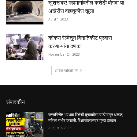
संपादकीय
रत्नागिरीत भरधाव रिक्षेची दुचाकीला पाठीमागून धडक;
महिला गंभीर जखमी, रिक्षाचालकावर गुन्हा दाखल
August 7, 2026