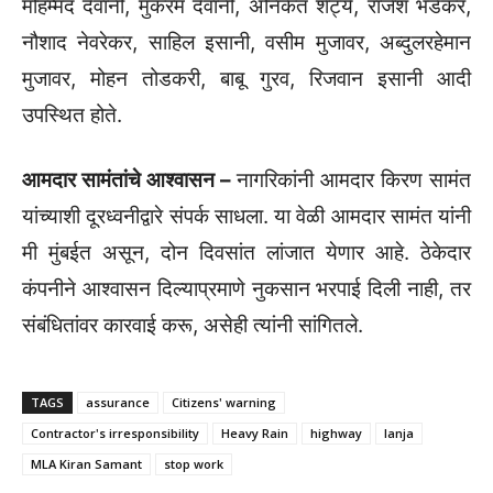
मोहम्मद देवानी, मुकरम देवानी, अनिकेत शेट्ये, राजेश भडेकर,
नौशाद नेवरेकर, साहिल इसानी, वसीम मुजावर, अब्दुलरहेमान
मुजावर, मोहन तोडकरी, बाबू गुरव, रिजवान इसानी आदी
उपस्थित होते.
आमदार सामंतांचे आश्वासन –
नागरिकांनी आमदार किरण सामंत
यांच्याशी दूरध्वनीद्वारे संपर्क साधला. या वेळी आमदार सामंत यांनी
मी मुंबईत असून, दोन दिवसांत लांजात येणार आहे. ठेकेदार
कंपनीने आश्वासन दिल्याप्रमाणे नुकसान भरपाई दिली नाही, तर
संबंधितांवर कारवाई करू, असेही त्यांनी सांगितले.
TAGS
assurance
Citizens' warning
Contractor's irresponsibility
Heavy Rain
highway
lanja
MLA Kiran Samant
stop work