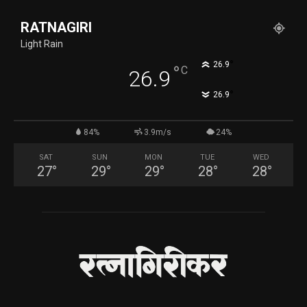
RATNAGIRI
Light Rain
°
26.9
°
C
26.9
°
26.9
84%
3.9m/s
24%
SAT
SUN
MON
TUE
WED
27
°
29
°
29
°
28
°
28
°