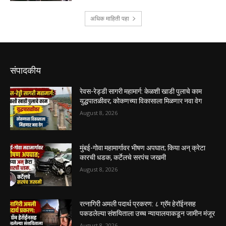
संपादकीय
रेवस-रेड्डी सागरी महामार्ग: केळशी खाडी पुलाचे काम
युद्धपातळीवर; कोकणच्या विकासाला मिळणार नवा वेग
August 8, 2026
मुंबई-गोवा महामार्गावर भीषण अपघात; किया अन् क्रेटा
कारची धडक, कर्टेलचे सरपंच जखमी
August 8, 2026
रत्नागिरी अमली पदार्थ प्रकरण: ८ ग्रॅम हेरॉईनसह
पकडलेल्या संशयिताला उच्च न्यायालयाकडून जामीन मंजूर
August 8, 2026