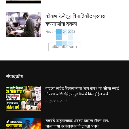
कोकण रेल्वेतून विनातिकीट प्रवास
करणाऱ्यांना दणका
November 24, 2023
अधिक माहिती पहा
संपादकीय
वाढत्या लाईट बिलाला म्हणा ‘बाय बाय’! ‘या’ सोप्या स्मार्ट
ट्रिक्स आणि गॅझेट्समुळे विजेचे बिल होईल अर्धे
August 6, 2026
तळवडे फाट्याजवळ धावत्या कारला भीषण आग;
चालकाच्या प्रसंगावधानाने टळला अनर्थ