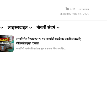
C
27.2
Ratnagiri
Thursday, August 6, 2026
लाइफस्टाइल
नोकरी संदर्भ
रत्नागिरीत टेरेसवरून १.८५ लाखांची मच्छीमार जाळी लांबवली;
पोलिसांत गुन्हा दाखल
रत्नागिरी: मासेमारीचा हंगाम सुरू असताना किंवा तयारीत...