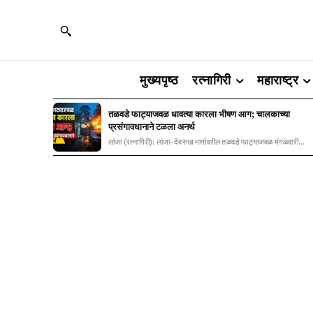
मुख्यपृष्ठ
रत्नागिरी
महाराष्ट्र
तळवडे फाट्याजवळ धावत्या कारला भीषण आग; चालकाच्या
प्रसंगावधानाने टळला अनर्थ
लांजा (रत्नागिरी): लांजा–देवरुख मार्गावरील तळवडे फाट्याजवळ मंगळवारी...