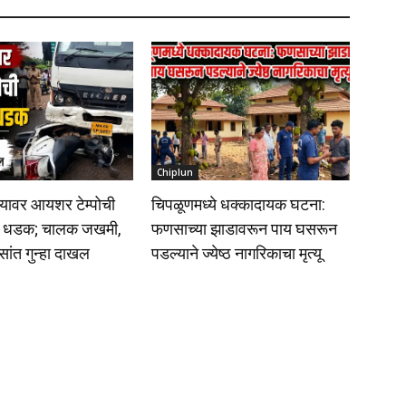
Chiplun
यावर आयशर टेम्पोची
चिपळूणमध्ये धक्कादायक घटना:
ाला धडक; चालक जखमी,
फणसाच्या झाडावरून पाय घसरून
िसांत गुन्हा दाखल
पडल्याने ज्येष्ठ नागरिकाचा मृत्यू