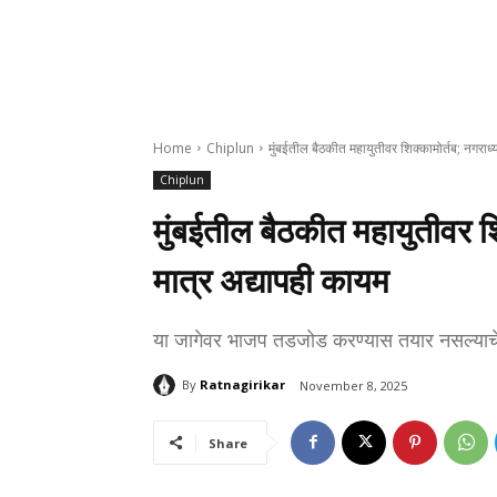
Home
Chiplun
मुंबईतील बैठकीत महायुतीवर शिक्कामोर्तब; नगराध्
Chiplun
मुंबईतील बैठकीत महायुतीवर शि
मात्र अद्यापही कायम
या जागेवर भाजप तडजोड करण्यास तयार नसल्याचे
By
Ratnagirikar
November 8, 2025
Share