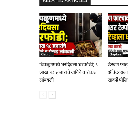
RELATED ARTICLES
Chiplun
Chiplun
चिपळूणमध्ये भरदिवसा घरफोडी; ८
डेरवण फाट्
लाख १८ हजारांचे दागिने व रोकड
अ‍ॅक्टिव्ह
लांबवली
सावर्डे पोल