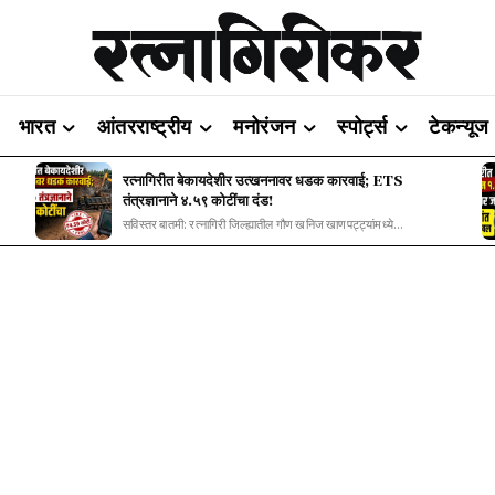
भारत
आंतरराष्ट्रीय
मनोरंजन
स्पोर्ट्स
टेकन्यूज
रत्नागिरीत बेकायदेशीर उत्खननावर धडक कारवाई; ETS
तंत्रज्ञानाने ४.५९ कोटींचा दंड!
सविस्तर बातमी: रत्नागिरी जिल्ह्यातील गौण खनिज खाणपट्ट्यांमध्ये...