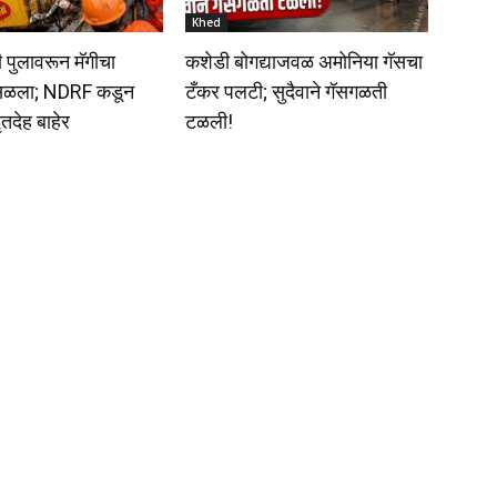
Khed
 पुलावरून मॅगीचा
कशेडी बोगद्याजवळ अमोनिया गॅसचा
ोसळला; NDRF कडून
टँकर पलटी; सुदैवाने गॅसगळती
तदेह बाहेर
टळली!