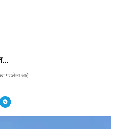
ात…
िळखा पडलेला आहे.