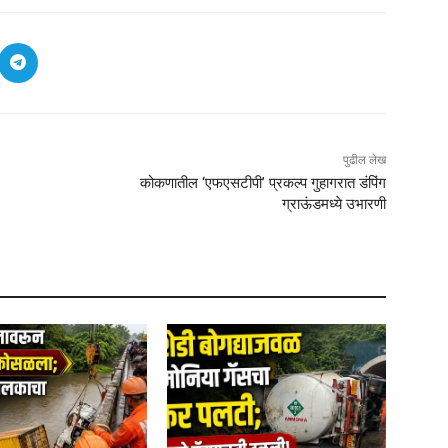
पुढील लेख
कोकणातील ‘एफएसटीपी’ प्रकल्प गुहागरात डंपिंग
ग्राऊंडमध्ये उभारणी