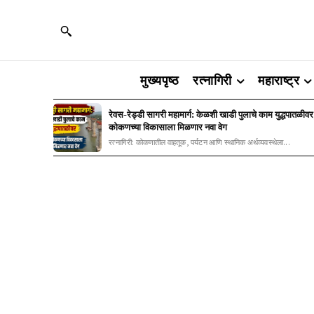
मुख्यपृष्ठ
रत्नागिरी
महाराष्ट्र
रेवस-रेड्डी सागरी महामार्ग: केळशी खाडी पुलाचे काम युद्धपातळीवर
कोकणच्या विकासाला मिळणार नवा वेग
रत्नागिरी: कोकणातील वाहतूक, पर्यटन आणि स्थानिक अर्थव्यवस्थेला...