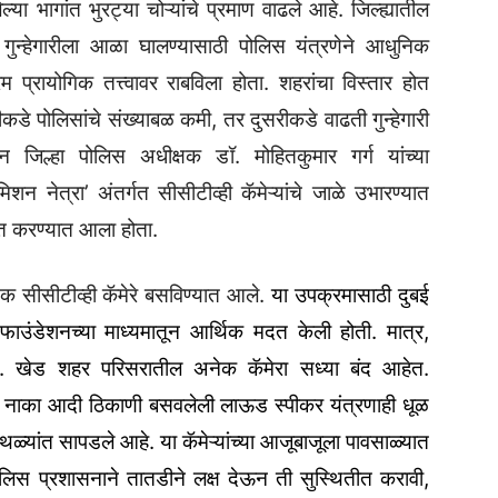
्या भागांत भुरट्या चोऱ्यांचे प्रमाण वाढले आहे. जिल्ह्यातील
न्हेगारीला आळा घालण्यासाठी पोलिस यंत्रणेने आधुनिक
म प्रायोगिक तत्त्वावर राबविला होता. शहरांचा विस्तार होत
डे पोलिसांचे संख्याबळ कमी, तर दुसरीकडे वाढती गुन्हेगारी
न जिल्हा पोलिस अधीक्षक डॉ. मोहितकुमार गर्ग यांच्या
‘मिशन नेत्रा’ अंतर्गत सीसीटीव्ही कॅमेऱ्यांचे जाळे उभारण्यात
त करण्यात आला होता.
निक सीसीटीव्ही कॅमेरे बसविण्यात आले.
या उपक्रमासाठी दुबई
ाउंडेशनच्या माध्यमातून आर्थिक मदत केली होती. मात्र,
े.
खेड शहर परिसरातील अनेक कॅमेरा सध्या बंद आहेत.
ती नाका आदी ठिकाणी बसवलेली लाऊड स्पीकर यंत्रणाही धूळ
्यांत सापडले आहे. या कॅमेऱ्यांच्या आजूबाजूला पावसाळ्यात
ोलिस प्रशासनाने तातडीने लक्ष देऊन ती सुस्थितीत करावी,