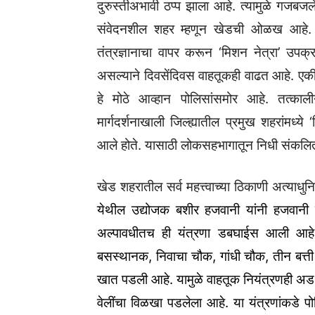
दुरुस्तीअभावी ठप्प झाला आहे. त्यामुळे गजबजलेल
संवेदनशील शहर म्हणून खेडची ओळख आहे. गु
तंत्रज्ञानाचा वापर करून ‘मिशन नेत्रा’ उपक्र
असल्याने दिवसेंदिवस वाहतूकही वाढत आहे. एकीक
हे मोठे आव्हान पोलिसांसमोर आहे. तत्काली
मार्गदर्शनाखाली जिल्ह्यातील प्रमुख शहरांमध्ये 
आले होते. यासाठी लोकसहभागातून निधी संकलि
खेड शहरातील सर्व महत्त्वाच्या ठिकाणी अत्याधु
येथील उद्योजक बशीर हजवानी यांनी हजवानी फ
अल्पावधीतच ही यंत्रणा डबघाईस आली आह
बसस्थानक, निवाचा चौक, गांधी चौक, तीन बत्
खात पडली आहे. यामुळे वाहतूक नियंत्रणही अडथळ
वेलींचा विळखा पडलेला आहे. या यंत्रणांकडे प