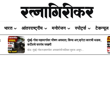
भारत
आंतरराष्ट्रीय
मनोरंजन
स्पोर्ट्स
टेकन्यूज
;
मुंबई-गोवा महामार्गावर भीषण अपघात; किया अन् क्रेटा कारची धडक,
कर्टेलचे सरपंच जखमी
खेड: मुंबई-गोवा महामार्गावर अपघातांची मालिका सुरूच असून...