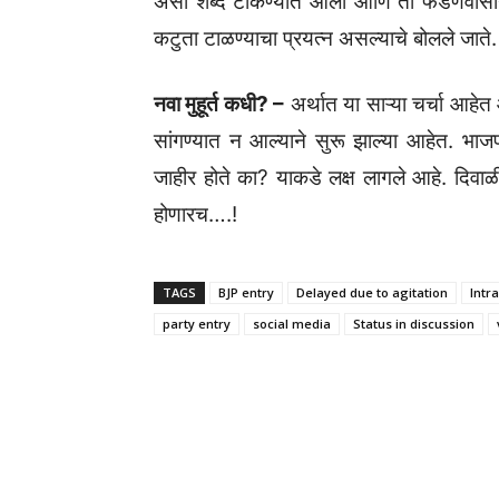
असा शब्द टाकण्यात आला आणि तो फडणवीसांनी 
कटुता टाळण्याचा प्रयत्न असल्याचे बोलले जाते.
नवा मुहूर्त कधी? –
अर्थात या साऱ्या चर्चा आहेत
सांगण्यात न आल्याने सुरू झाल्या आहेत. भाज
जाहीर होते का? याकडे लक्ष लागले आहे. दिवाळी
होणारच….!
TAGS
BJP entry
Delayed due to agitation
Intr
party entry
social media
Status in discussion