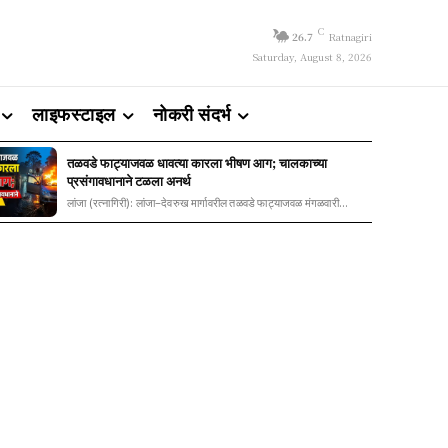
C
26.7
Ratnagiri
Saturday, August 8, 2026
लाइफस्टाइल
नोकरी संदर्भ
तळवडे फाट्याजवळ धावत्या कारला भीषण आग; चालकाच्या
प्रसंगावधानाने टळला अनर्थ
लांजा (रत्नागिरी): लांजा–देवरुख मार्गावरील तळवडे फाट्याजवळ मंगळवारी...