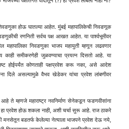
भाजपच्या पक्षांतर्गत वादातून (?) हा प्रवेश लांबला नाही ना?
डणुका होऊ घातल्या आहेत. मुंबई महापालिकेची निवडणूक
निवडणुकीची रणनिती सर्वच पक्ष आखत आहेत. या पार्श्वभूमीवर
ट्रातील महापालिका निवडणुका भाजप महायुती म्हणून लढवणार
न्य काही समीकरणेही जुळवण्याचा प्रयत्न दिसतो आहे. या
स्पष्ट होईपर्यंत कोणताही पक्षप्रवेश करू नका, असे आदेश
ांना दिले असल्यामुळे वैभव खेडेकर यांचा प्रवेश लांबणीवर
े ते म्हणजे महाराष्ट्र नवनिर्माण सेनेकडून फडणवीसांना
ळे हा प्रवेश होऊ शकला नाही, अशी चर्चा सुरू आहे. राज ठाकरे
नसेतून बडतर्फ केलेल्या नेत्याला भाजपने प्रवेश देऊ नये,