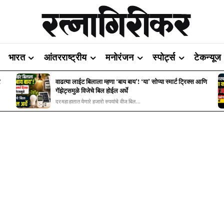
भारत
आंतरराष्ट्रीय
मनोरंजन
स्पोर्ट्स
टेकन्यूज
र
वाढत्या लाईट बिलाला म्हणा ‘बाय बाय’! ‘या’ सोप्या स्मार्ट ट्रिक्स आणि
गॅझेट्समुळे विजेचे बिल होईल अर्धे
दरमहा हातात येणारे हजारो रुपयांचे वीज बिल...