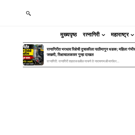
मुख्यपृष्ठ
रत्नागिरी
महाराष्ट्र
रत्नागिरीत भरधाव रिक्षेची दुचाकीला पाठीमागून धडक; महिला गंभी
जखमी, रिक्षाचालकावर गुन्हा दाखल
रत्नागिरी: रत्नागिरी शहराजवळील नाचणे ते नारायणमळी मार्गावर...