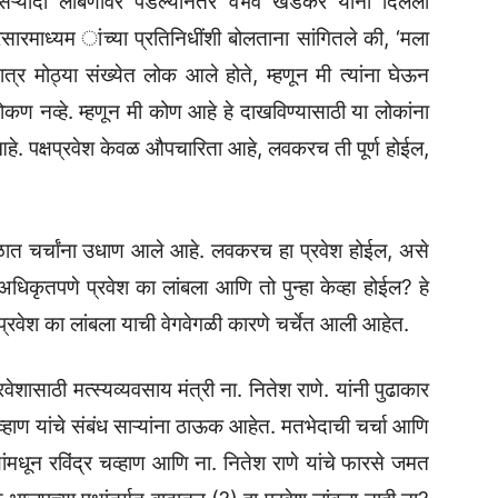
सऱ्यांदा लांबणीवर पडल्यानंतर वैभव खेडेकर यांनी दिलेली
सारमाध्यम ांच्या प्रतिनिधींशी बोलताना सांगितले की, ‘मला
त्र मोठ्या संख्येत लोक आले होते, म्हणून मी त्यांना घेऊन
कण नव्हे. म्हणून मी कोण आहे हे दाखविण्यासाठी या लोकांना
े. पक्षप्रवेश केवळ औपचारिता आहे, लवकरच ती पूर्ण होईल,
तुळात चर्चांना उधाण आले आहे. लवकरच हा प्रवेश होईल, असे
 अधिकृतपणे प्रवेश का लांबला आणि तो पुन्हा केव्हा होईल? हे
े. प्रवेश का लांबला याची वेगवेगळी कारणे चर्चेत आली आहेत.
वेशासाठी मत्स्यव्यवसाय मंत्री ना. नितेश राणे. यांनी पुढाकार
 चव्हाण यांचे संबंध साऱ्यांना ठाऊक आहेत. मतभेदाची चर्चा आणि
मधून रविंद्र चव्हाण आणि ना. नितेश राणे यांचे फारसे जमत