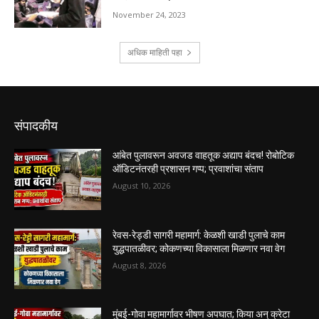
संपादकीय
आंबेत पुलावरून अवजड वाहतूक अद्याप बंदच! रोबोटिक
ऑडिटनंतरही प्रशासन गप्प; प्रवाशांचा संताप
August 10, 2026
रेवस-रेड्डी सागरी महामार्ग: केळशी खाडी पुलाचे काम
युद्धपातळीवर; कोकणच्या विकासाला मिळणार नवा वेग
August 8, 2026
मुंबई-गोवा महामार्गावर भीषण अपघात; किया अन् क्रेटा