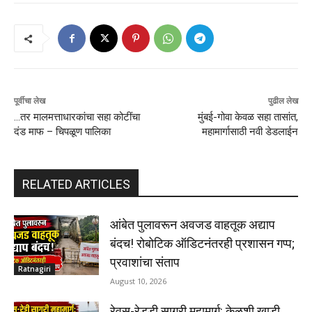
पूर्वीचा लेख
पुढील लेख
…तर मालमत्ताधारकांचा सहा कोटींचा
मुंबई-गोवा केवळ सहा तासांत,
दंड माफ – चिपळूण पालिका
महामार्गासाठी नवी डेडलाईन
RELATED ARTICLES
आंबेत पुलावरून अवजड वाहतूक अद्याप
बंदच! रोबोटिक ऑडिटनंतरही प्रशासन गप्प;
प्रवाशांचा संताप
Ratnagiri
August 10, 2026
रेवस-रेड्डी सागरी महामार्ग: केळशी खाडी