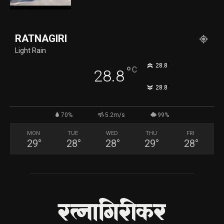
RATNAGIRI
Light Rain
°
28.8
°
C
28.8
°
28.8
70%
5.2m/s
99%
MON
TUE
WED
THU
FRI
29
°
28
°
28
°
29
°
28
°